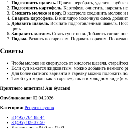
Подготовить щавель.
Щавель перебрать, удалить грубые 
Подготовить картофель.
Картофель очистить, нарезать н
Смешать молоко и воду.
В кастрюле соединить молоко и в
Сварить картофель.
В кипящую молочную смесь добавить 
Добавить щавель.
Всыпать подготовленный щавель. Посол
цвет.
Заправить маслом.
Снять суп с огня. Добавить сливочное 
Подача.
Разлить по тарелкам. Подавать горячим. По желан
Советы
Чтобы молоко не свернулось от кислоты щавеля, старайтес
Если суп кажется жидковатым, можно добавить немного р
Для более сытного варианта в тарелку можно положить по
Такой суп хорош как в горячем, так и в холодном виде (в
Приятного аппетита! Аш булсын!
Опубликовано:
02.04.2026
Категории:
Рецепты супов
8 (495) 764-88-44
8 (495) 109-37-50
Ежедневно: с 9:00 до 21:00