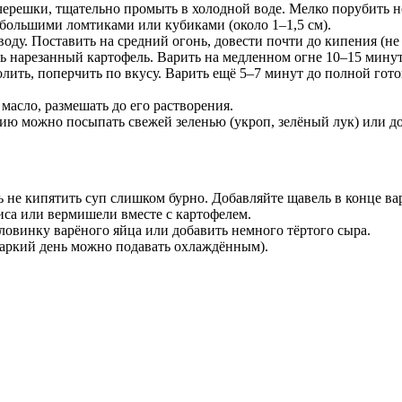
черешки, тщательно промыть в холодной воде. Мелко порубить 
ебольшими ломтиками или кубиками (около 1–1,5 см).
оду. Поставить на средний огонь, довести почти до кипения (не 
нарезанный картофель. Варить на медленном огне 10–15 минут
ить, поперчить по вкусу. Варить ещё 5–7 минут до полной гото
масло, размешать до его растворения.
ию можно посыпать свежей зеленью (укроп, зелёный лук) или д
ь не кипятить суп слишком бурно. Добавляйте щавель в конце ва
иса или вермишели вместе с картофелем.
ловинку варёного яйца или добавить немного тёртого сыра.
 жаркий день можно подавать охлаждённым).