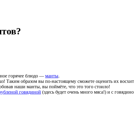
нтов?
сное горячее блюдо —
манты
.
аз! Таким образом вы по-настоящему сможете оценить их восхи
обовав наши манты, вы поймёте, что это того стоило!
рубленой говядиной
(здесь будет очень много мяса!) и с говядин