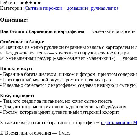
Рейтинг:
★★★★★
Категории:
Сытные пирожки – домашние, ручная лепка
Описание:
Вак-бэлиш с бараниной и картофелем
— маленькие татарские 
Особенности блюда:
✅ Начинка из мелко рубленой баранины халяль с картофелем и 
✅ Бездрожжевое тесто — хрустящее снаружи, сочное внутри
✅ Уменьшенный размер («вак» означает «маленький») — удобно 
Польза и вкус:
• Баранина богата железом, цинком и фтором, при этом содержи
• Насыщенный мясной вкус с ароматом пряных трав
• Идеально сочетается с картофелем, создавая нежную и сытную
Кому подойдёт:
• Тем, кто следит за питанием, но хочет сытно поесть
• Для уютного чаепития или как дополнение к обеду/ужину
• Гостям, которые ценят аутентичный татарский колорит
Закажите вак-бэлиш с бараниной и картофелем
с доставкой по 
⏳ Время приготовления — 1 час.