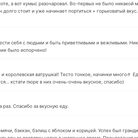
оте, а вот кумыс разочаровал. Во-первых не было никакой м
 долго стоит и уже начинает портиться + горьковатый вкус. 
вести себя с людьми и быть приветливыми и вежливыми. Ник
ние было испорчено!
 и королевская ватрушка!! Тесто тонкое, начинки много🤌 
ся... кстати пюре в них очень-очень вкусное, спасибо)
 раз. Спасибо за вкусную еду.
мячи, бэккэн, бэлиш с яблоком и корицей. Успех был гранд
курьеру за доставку четко в указанное время. Процветания 