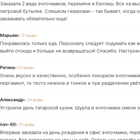
Заказала 2 вида эчпочмаков, перемячи и бэллиш. Все на выс
литровой бутылке. Слишком газирован - так бывает, когда он
заказывать обязательно еще!
Марьям
к
Отзывы
Понравилась только еда. Персоналу следует подумать как 
выйти отсюда и больше не возвращаться! Спасибо. Настрое
Регина
к
Отзывы
Очень вкусно и качественно, особенно покорили эчпочмаки
пергамент, тк тесто нежное и тонкое и при разделении рвёт
Александр
к
Отзывы
Устроили день татарской кухни. Шурпа и эчпочмаки смели за
nav-60
к
Отзывы
Впервые заказала на день рождения в офис эчпочмаки, пере
пироги. Все попросили ссылку на сайт. Отдельное спасибо 