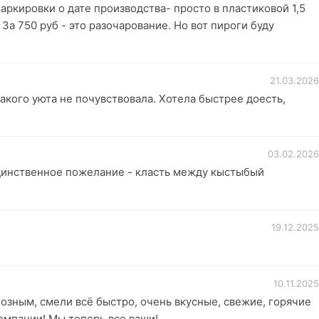
аркировки о дате производства- просто в пластиковой 1,5
За 750 руб - это разочарование. Но вот пироги буду
21.03.2026
акого уюта не почувствовала. Хотела быстрее доесть,
03.02.2026
Единственное пожелание - класть между кыстыбый
19.12.2025
10.11.2025
иозным, смели всё быстро, очень вкусные, свежие, горячие
компании! Мы теперь все ваши!