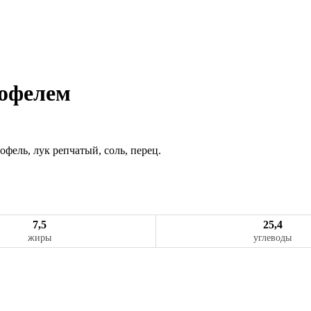
тофелем
офель, лук репчатый, соль, перец.
7,5
25,4
жиры
углеводы