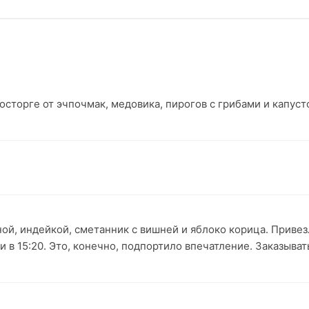
восторге от эчпочмак, медовика, пирогов с грибами и капуст
ной, индейкой, сметанник с вишней и яблоко корица. Приве
ли в 15:20. Это, конечно, подпортило впечатление. Заказыват