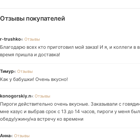
Отзывы покупателей
r-trushko
к
Отзывы
Благодарю всех кто приготовил мой заказ! И я, и коллеги в 
время пришла и доставка!
Тимур
к
Отзывы
Как у бабушки! Очень вкусно!
konogorskiy.n
к
Отзывы
Пироги действительно очень вкусные. Заказывали с говяди
мне казус и выбрав срок с 13 до 14 часов, пироги у меня бы
обеду/ужину/на встречу ко времени
Анна
к
Отзывы