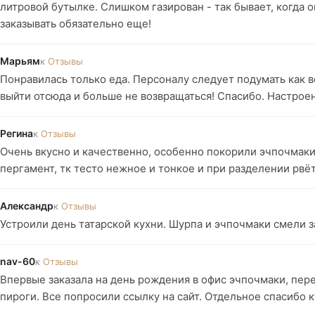
литровой бутылке. Слишком газирован - так бывает, когда он
заказывать обязательно еще!
Марьям
к
Отзывы
Понравилась только еда. Персоналу следует подумать как 
выйти отсюда и больше не возвращаться! Спасибо. Настрое
Регина
к
Отзывы
Очень вкусно и качественно, особенно покорили эчпочмаки
пергамент, тк тесто нежное и тонкое и при разделении рвёт
Александр
к
Отзывы
Устроили день татарской кухни. Шурпа и эчпочмаки смели за
nav-60
к
Отзывы
Впервые заказала на день рождения в офис эчпочмаки, пере
пироги. Все попросили ссылку на сайт. Отдельное спасибо 