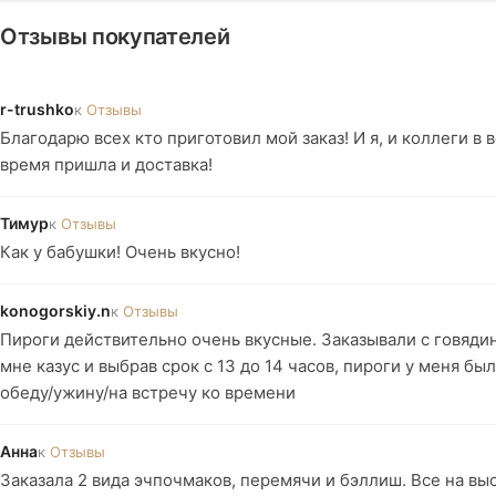
Отзывы покупателей
r-trushko
к
Отзывы
Благодарю всех кто приготовил мой заказ! И я, и коллеги в 
время пришла и доставка!
Тимур
к
Отзывы
Как у бабушки! Очень вкусно!
konogorskiy.n
к
Отзывы
Пироги действительно очень вкусные. Заказывали с говяди
мне казус и выбрав срок с 13 до 14 часов, пироги у меня бы
обеду/ужину/на встречу ко времени
Анна
к
Отзывы
Заказала 2 вида эчпочмаков, перемячи и бэллиш. Все на выс