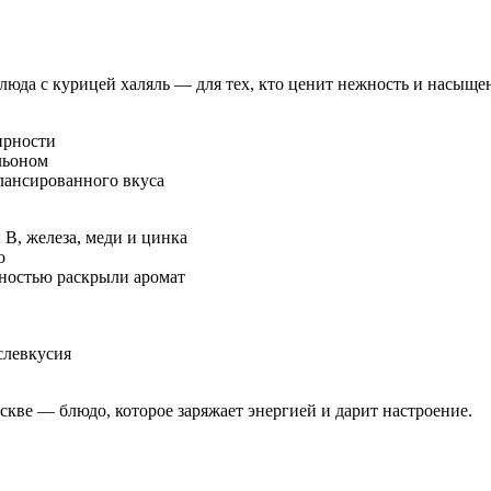
люда с курицей халяль — для тех, кто ценит нежность и насыще
ирности
льоном
алансированного вкуса
В, железа, меди и цинка
о
лностью раскрыли аромат
слевкусия
кве — блюдо, которое заряжает энергией и дарит настроение.