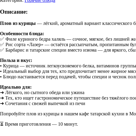
Категории:
Горячие блюда
Описание:
Плов из курицы
— лёгкий, ароматный вариант классического б
Особенности блюда:
✅ Филе куриного бедра халяль — сочное, мягкое, без лишней ж
✅ Рис сорта «Лазер» — остаётся рассыпчатым, пропитанным бу
✅ Барбарис и татарские специи вместо изюма — для яркого, сб
Польза и вкус:
• Курица — источник легкоусвояемого белка, витаминов группы 
• Идеальный выбор для тех, кто предпочитает менее жирное мяс
• Блюдо настаивается перед подачей, чтобы специи и чеснок по
Идеально для:
➜ Лёгкого, но сытного обеда или ужина
➜ Тех, кто ищет гастрономическое путешествие без тяжёлого по
➜ Сочетания с свежей выпечкой из печи
Попробуйте плов из курицы в нашем кафе татарской кухни в Мос
⏳ Время приготовления — 10 минут.