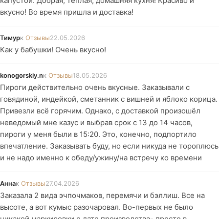
капустой. Добрая, теплая, домашняя кухня! Красиво и
вкусно! Во время пришла и доставка!
Тимур
к
Отзывы
22.05.2026
Как у бабушки! Очень вкусно!
konogorskiy.n
к
Отзывы
18.05.2026
Пироги действительно очень вкусные. Заказывали с
говядиной, индейкой, сметанник с вишней и яблоко корица.
Привезли всё горячим. Однако, с доставкой произошёл
неведомый мне казус и выбрав срок с 13 до 14 часов,
пироги у меня были в 15:20. Это, конечно, подпортило
впечатление. Заказывать буду, но если никуда не тороплюсь
и не надо именно к обеду/ужину/на встречу ко времени
Анна
к
Отзывы
27.04.2026
Заказала 2 вида эчпочмаков, перемячи и бэллиш. Все на
высоте, а вот кумыс разочаровал. Во-первых не было
никакой маркировки о дате производства- просто в