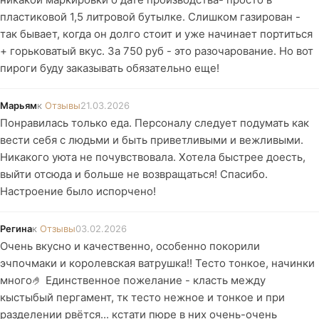
пластиковой 1,5 литровой бутылке. Слишком газирован -
так бывает, когда он долго стоит и уже начинает портиться
+ горьковатый вкус. За 750 руб - это разочарование. Но вот
пироги буду заказывать обязательно еще!
Марьям
к
Отзывы
21.03.2026
Понравилась только еда. Персоналу следует подумать как
вести себя с людьми и быть приветливыми и вежливыми.
Никакого уюта не почувствовала. Хотела быстрее доесть,
выйти отсюда и больше не возвращаться! Спасибо.
Настроение было испорчено!
Регина
к
Отзывы
03.02.2026
Очень вкусно и качественно, особенно покорили
эчпочмаки и королевская ватрушка!! Тесто тонкое, начинки
много🤌 Единственное пожелание - класть между
кыстыбый пергамент, тк тесто нежное и тонкое и при
разделении рвётся... кстати пюре в них очень-очень