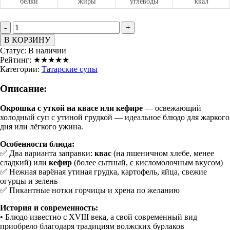
белки
жиры
углеводы
ккал
-
+
В КОРЗИНУ
Статус:
В наличии
Рейтинг:
★★★★★
Категории:
Татарские супы
Описание:
Окрошка с уткой на квасе или кефире
— освежающий
холодный суп с утиной грудкой — идеальное блюдо для жаркого
дня или лёгкого ужина.
Особенности блюда:
✅ Два варианта заправки:
квас
(на пшеничном хлебе, менее
сладкий) или
кефир
(более сытный, с кисломолочным вкусом)
✅ Нежная варёная утиная грудка, картофель, яйца, свежие
огурцы и зелень
✅ Пикантные нотки горчицы и хрена по желанию
История и современность:
• Блюдо известно с XVIII века, а свой современный вид
приобрело благодаря традициям волжских бурлаков