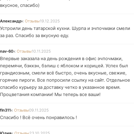
вкусное, спасибо)
Александр
к
Отзывы
19.12.2025
Устроили день татарской кухни. Шурпа и эчпочмаки смели
за раз. Спасибо за вкусную еду.
nav-60
к
Отзывы
10.11.2025
Впервые заказала на день рождения в офис эчпочмаки,
перемячи, бэккэн, бэлиш с яблоком и корицей. Успех был
грандиозным, смели всё быстро, очень вкусные, свежие,
горячие пироги. Все попросили ссылку на сайт. Отдельное
спасибо курьеру за доставку четко в указанное время.
Процветания компании! Мы теперь все ваши!
fln311
к
Отзывы
09.11.2025
Спасибо ! Всё очень понравилось !
Юлия
к
Отзывы
23.10.2025