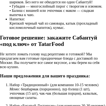
шариков. Без него не обходится ни один Сабантуй!
• Губадия — многослойный пирог с творогом и изюмом.
• Балиш с вишней или эчпочмак с маком — сладкая
выпечка к чаю.
Напитки:
Крепкий черный чай из самовара, катык (прохладный
кисломолочный напиток), кумыс.
Готовое решение: закажите Сабантуй
«под ключ» от TatarFood
Не хотите ломать голову над рецептами и готовкой? Мы
предлагаем вам готовые праздничные блюда с доставкой по
Москве. Вы получаете все самое вкусное, а мы берем на себя
всю кухню.
Наши предложения для вашего праздника:
Набор «Традиционный» (для компании 10-15 человек)
Меню:
бешбармак (порционно), зур бэлиш (1 шт),
эчпочмак (15 шт), чак-чак (большая порция), казылык,
овощные салаты.
Набор «Богатый Дастархан» (для компании 20-30 человек)