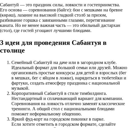
Сабантуй — это праздник силы, ловкости и гостеприимства.
Его основа — соревнования (байге): бои с мешками на бревне
(көрәш), лазание на высокий гладкий столб за призом,
разбивание горшка с завязанными глазами, перетягивание
каната. Но не менее важная часть — это обильный дастархан
(стол), где гостей угощают лучшими блюдами.
3 идеи для проведения Сабантуя в
столице
Семейный Сабантуй на даче или в загородном клубе.
Идеальный формат для большой семьи или друзей. Можно
организовать простые конкурсы для детей и взрослых (бег
в мешках, бег с яйцом в ложке), нарядиться в тюбетейки и
фартуки, создать атмосферу праздника с национальной
музыкой.
Корпоративный Сабантуй в стиле тимбилдинга.
Нестандартный и сплачивающий вариант для компании.
Соревнования на ловкость отлично заменят классические
тренинги. А общий стол с национальными блюдами
поможет неформальному общению.
Яркий фуд-корт на городском пикнике в парке.
Если хотите отметить в городском формате, сделайте