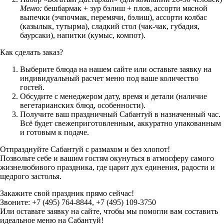
Меню:
бешбармак + зур бэлиш + плов, ассорти мясной
выпечки (эчпочмак, перемячи, бэлиш), ассорти колбас
(казылык, тутырма), сладкий стол (чак-чак, губадия,
баурсаки), напитки (кумыс, компот).
Как сделать заказ?
Выберите блюда на нашем сайте или оставьте заявку на
индивидуальный расчет меню под ваше количество
гостей.
Обсудите с менеджером дату, время и детали (наличие
вегетарианских блюд, особенности).
Получите ваш праздничный Сабантуй в назначенный час.
Всё будет свежеприготовленным, аккуратно упакованным
и готовым к подаче.
Отпразднуйте Сабантуй с размахом и без хлопот!
Позвольте себе и вашим гостям окунуться в атмосферу самого
жизнелюбивого праздника, где царит дух единения, радости и
щедрого застолья.
Закажите свой праздник прямо сейчас!
Звоните: +7 (495) 764-8844, +7 (495) 109-3750
Или оставьте заявку на сайте, чтобы мы помогли вам составить
идеальное меню на Сабантуй!