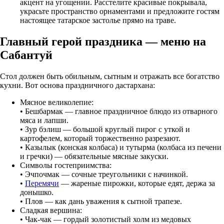
акцент на угощении. Расстелите красивые покрывала,
украсьте пространство орнаментами и предложите гостям
настоящее татарское застолье прямо на траве.
Главный герой праздника — меню на
Сабантуй
Стол должен быть обильным, сытным и отражать все богатство
кухни. Вот основа праздничного дастархана:
Мясное великолепие:
• Бешбармак — главное праздничное блюдо из отварного
мяса и лапши.
• Зур бэлиш — большой круглый пирог с уткой и
картофелем, который торжественно разрезают.
• Казылык (конская колбаса) и тутырма (колбаса из печени
и гречки) — обязательные мясные закуски.
Символы гостеприимства:
• Эчпочмак — сочные треугольники с начинкой.
•
Перемячи
— жареные пирожки, которые едят, держа за
донышко.
• Плов — как дань уважения к сытной трапезе.
Сладкая вершина:
• Чак-чак — гордый золотистый холм из медовых