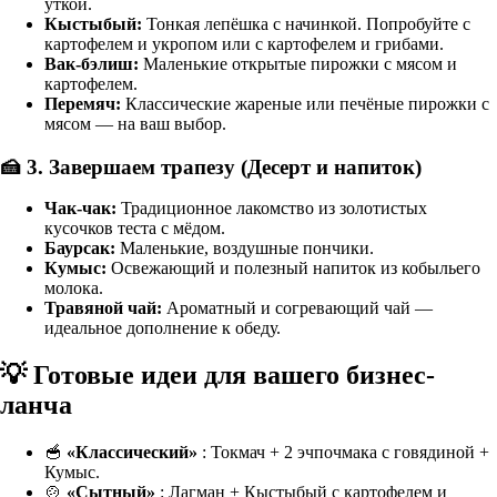
уткой.
Кыстыбый:
Тонкая лепёшка с начинкой. Попробуйте с
картофелем и укропом или с картофелем и грибами.
Вак-бэлиш:
Маленькие открытые пирожки с мясом и
картофелем.
Перемяч:
Классические жареные или печёные пирожки с
мясом — на ваш выбор.
🍰 3. Завершаем трапезу (Десерт и напиток)
Чак-чак:
Традиционное лакомство из золотистых
кусочков теста с мёдом.
Баурсак:
Маленькие, воздушные пончики.
Кумыс:
Освежающий и полезный напиток из кобыльего
молока.
Травяной чай:
Ароматный и согревающий чай —
идеальное дополнение к обеду.
💡 Готовые идеи для вашего бизнес-
ланча
🥣
«Классический»
: Токмач + 2 эчпочмака с говядиной +
Кумыс.
🍲
«Сытный»
: Лагман + Кыстыбый с картофелем и