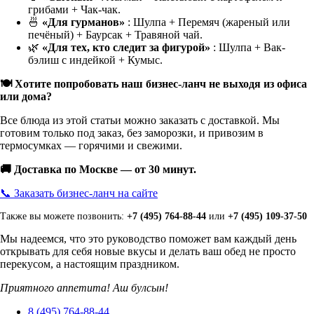
грибами + Чак-чак.
🍜
«Для гурманов»
: Шулпа + Перемяч (жареный или
печёный) + Баурсак + Травяной чай.
🌿
«Для тех, кто следит за фигурой»
: Шулпа + Вак-
бэлиш с индейкой + Кумыс.
🍽️ Хотите попробовать наш бизнес-ланч не выходя из офиса
или дома?
Все блюда из этой статьи можно заказать с доставкой. Мы
готовим только под заказ, без заморозки, и привозим в
термосумках — горячими и свежими.
🚚 Доставка по Москве — от 30 минут.
📞 Заказать бизнес-ланч на сайте
Также вы можете позвонить:
+7 (495) 764-88-44
или
+7 (495) 109-37-50
Мы надеемся, что это руководство поможет вам каждый день
открывать для себя новые вкусы и делать ваш обед не просто
перекусом, а настоящим праздником.
Приятного аппетита! Аш булсын!
8 (495) 764-88-44