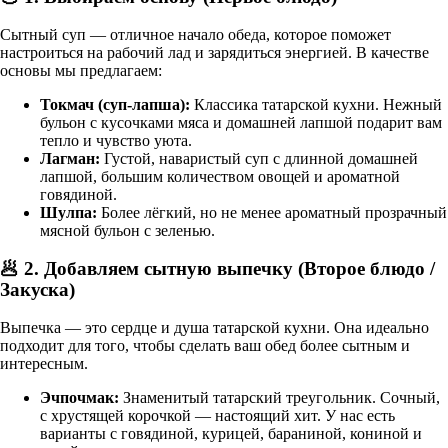
Сытный суп — отличное начало обеда, которое поможет
настроиться на рабочий лад и зарядиться энергией. В качестве
основы мы предлагаем:
Токмач (суп-лапша):
Классика татарской кухни. Нежный
бульон с кусочками мяса и домашней лапшой подарит вам
тепло и чувство уюта.
Лагман:
Густой, наваристый суп с длинной домашней
лапшой, большим количеством овощей и ароматной
говядиной.
Шулпа:
Более лёгкий, но не менее ароматный прозрачный
мясной бульон с зеленью.
🥟 2. Добавляем сытную выпечку (Второе блюдо /
Закуска)
Выпечка — это сердце и душа татарской кухни. Она идеально
подходит для того, чтобы сделать ваш обед более сытным и
интересным.
Эчпочмак:
Знаменитый татарский треугольник. Сочный,
с хрустящей корочкой — настоящий хит. У нас есть
варианты с говядиной, курицей, бараниной, кониной и